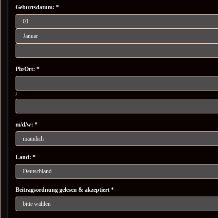
Geburtsdatum: *
Plz/Ort: *
/
m/d/w: *
Land: *
Beitragsordnung gelesen & akzeptiert *